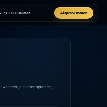
Afspraak maken
VIP
LG OLED
Contact
kt wanneer je contact opneemt,