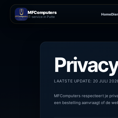
MFComputers
Home
Die
IT-service in Putte
Privacy
LAATSTE UPDATE: 20 JULI 202
MFComputers respecteert je priva
een bestelling aanvraagt of de web