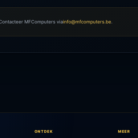
? Contacteer MFComputers via
info@mfcomputers.be
.
ONTDEK
MEER