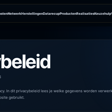
nsten
Netwerk
Herstellingen
Datarecup
Producten
Realisaties
Keuzehulp
beleid
6
cy. In dit privacybeleid lees je welke gegevens worden verwer
site gebruikt.